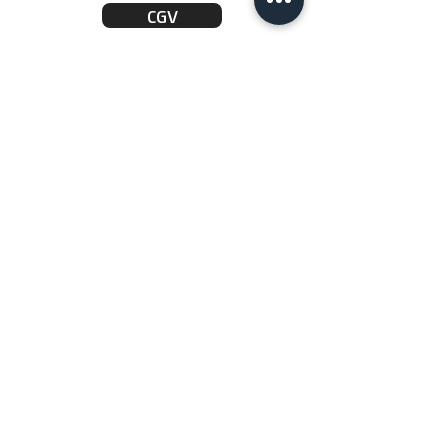
CGV
RESERVEZ
CONTACTEZ NOUS
labastidedecanaules@outlook.com
/
18, Chemin des Vignes - 30350