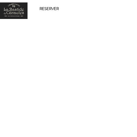
RESERVER